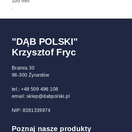
100 mm
.
"DĄB POLSKI"
Krzysztof Fryc
Bratnia 30
96-300 Żyrardów
tel.: +48 509 496 108
email: sklep@dabpolski.pl
NIP: 8381339974
Poznaj nasze produkty